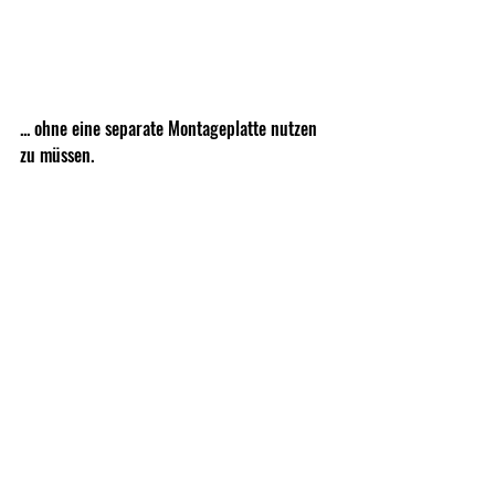
... ohne eine separate Montageplatte nutzen 
zu müssen. 
Lediglich für Visiere mit Docter oder 
Aimpoint ACRO Schnittstelle ist eine 
Adapterplatte vonnöten, die jedoch nur ca 
1,5-2mm dick sind und eine verhältnismäßig 
tiefe Montage der Optik erlauben.