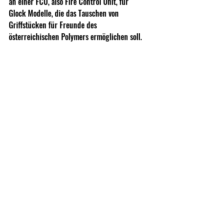
an einer FCU, also Fire Control Unit, für 
Glock Modelle, die das Tauschen von 
Griffstücken für Freunde des 
österreichischen Polymers ermöglichen soll.
Für eben diese SIG P320 Besitzer, die 
Probleme mit dem freihändigen Schießen 
haben, stellen Strike Industries das SMC 
Bravo Pistolenchassis aus Polymer her.