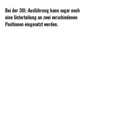
Bei der 30L-Ausführung kann sogar noch 
eine Unterteilung an zwei verschiedenen 
Positionen eingesetzt werden.
Die beiden kleineren Varianten verfügen 
lediglich über einen großen Klappbügel, der 
von einer Seite zur nächsten verläuft. Bei der 
30L-Version befinden sich einzelne 
Klappgriffe an den Stirnseiten, die einen 
problemlosen Transport sowohl allein als 
auch zu zweit ermöglichen. Sämtliche Griffe 