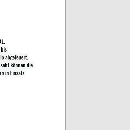
AL.
bis 
ip abgefeuert. 
 seht können die 
n in Einsatz 