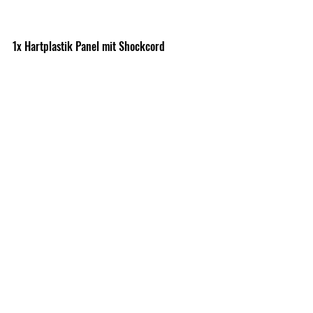
1x Hartplastik Panel mit Shockcord
3x Modultasche Klein mit Klettstreifen