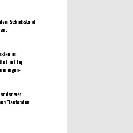
f dem Schießstand 
ren.
nsten im 
ttet mit Top 
Gemmingen-
r der vier 
en "laufenden 