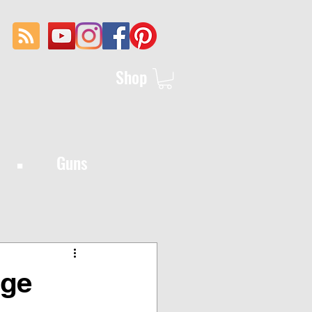
Shop
·
Guns
rge