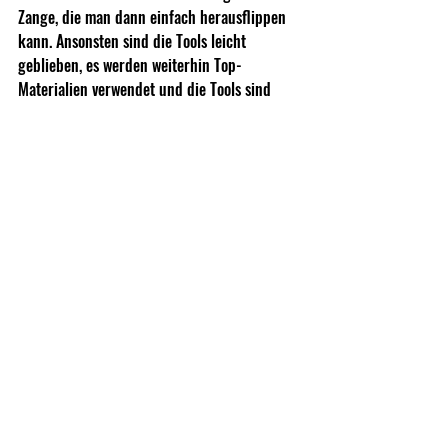
Zange, die man dann einfach herausflippen 
kann. Ansonsten sind die Tools leicht 
geblieben, es werden weiterhin Top-
Materialien verwendet und die Tools sind 
Made in USA. Leatherman steht hinter den 
Produkten und gibt Euch 25 Jahre Garantie. 
Mehr Infos gibt es auf der 
Leatherman Seite
! 
Gibts natürlich auch bei ASMC :)
Interviews & Introductions
Shows, Fairs, Exibitions
Recent Posts
See All