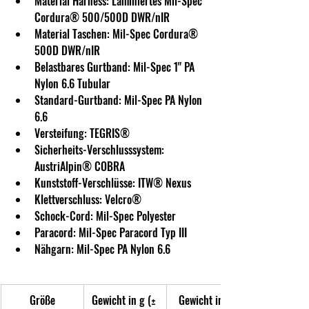
Material Harness: Laminiertes Mil-Spec 
Cordura® 500/500D DWR/nIR
Material Taschen: Mil-Spec Cordura® 
500D DWR/nIR
Belastbares Gurtband: Mil-Spec 1" PA 
Nylon 6.6 
Tubular
Standard-Gurtband: Mil-Spec PA Nylon 
6.6
Versteifung: TEGRIS®
Sicherheits-Verschlusssystem: 
AustriAlpin® COBRA
Kunststoff-Verschlüsse: ITW® Nexus
Klettverschluss: Velcro®
Schock-Cord: Mil-Spec Polyester
Paracord: Mil-Spec Paracord Typ III
Nähgarn: Mil-Spec PA Nylon 6.6
Größe
Gewicht in g (± 
Gewicht in lb 