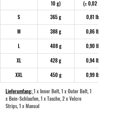
10 g)
 (± 0,02 lb)
S
365 g
0,81 lb
M
388 g
0,86 lb
L
408 g
0,90 lb
XL
428 g
0,94 lb
XXL
450 g
0,99 lb
Lieferumfang: 
1 x Inner Belt, 1 x Outer Belt, 1 
x Bein-Schlaufen, 1 x Tasche, 2 x Velcro 
Strips, 1 x Manual