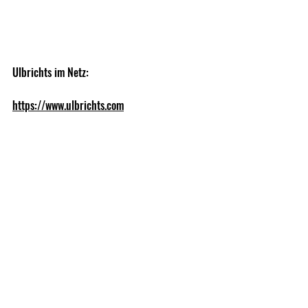
Ulbrichts im Netz:
https://www.ulbrichts.com
Shows, Fairs, Exibitions
Recent Posts
See All