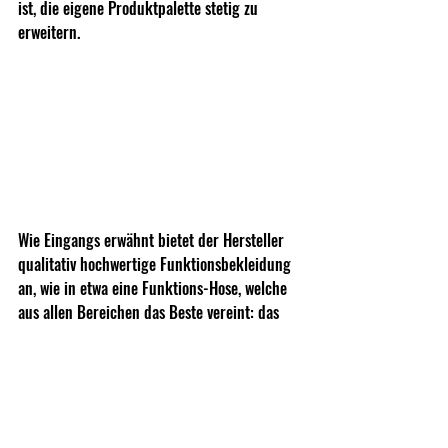
ist, die eigene Produktpalette stetig zu 
erweitern. 
Wie Eingangs erwähnt bietet der Hersteller 
qualitativ hochwertige Funktionsbekleidung 
an, wie in etwa eine Funktions-Hose, welche 
aus allen Bereichen das Beste vereint: das 
Gewicht und Atmungsaktivität einer 
Outdoorhose, die Robustheit einer 
Arbeitshose und die Modularität einer 
Einsatzhose.