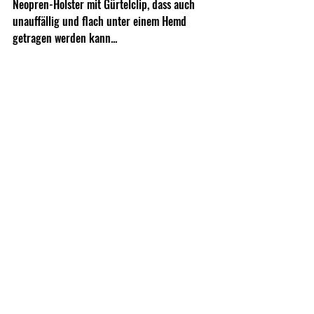
Neopren-Holster mit Gürtelclip, dass auch 
unauffällig und flach unter einem Hemd 
getragen werden kann...
oder ein Polymer-Holster mit Sicherung. 
Dieses ist natürlich flacher als der 
Leatherman Raptor Holster, dafür muss die 
Schere aber in voller Länge getragen und 
kann nicht zusammengeklappt werden.