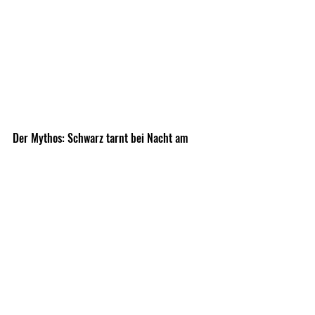
Der Mythos: Schwarz tarnt bei Nacht am 
besten. Aber eben nicht unter dem 
Nachtsichtgerät. Auch wenn die Tarnung von 
Erwin hier sehr dunkel wirkt, ist eine Kontur 
schwer auszumachen. Die zivile dunkle 
Kleidung hingegen sticht monochrom hervor.