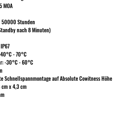
,5 MOA
 zu 50000 Stunden
Standby nach 8 Minuten)
 IP67
-40°C - 70°C
r: -30°C - 60°C
m
rte Schnellspannmontage auf Absolute Cowitness Höhe
8 cm x 4,3 cm
mm