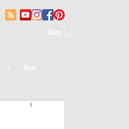
Shop
·
Guns