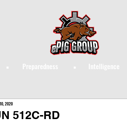
·
·
Preparedness
Intelligence
10, 2020
N 512C-RD