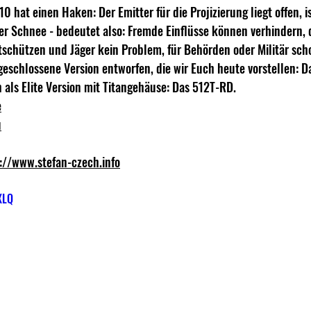
 hat einen Haken: Der Emitter für die Projizierung liegt offen, ist
r Schnee - bedeutet also: Fremde Einflüsse können verhindern, 
rtschützen und Jäger kein Problem, für Behörden oder Militär scho
eschlossene Version entworfen, die wir Euch heute vorstellen: 
 als Elite Version mit Titangehäuse: Das 512T-RD. 
e
u
://www.stefan-czech.info
XLQ