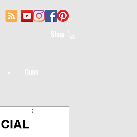
Shop
·
Guns
CIAL