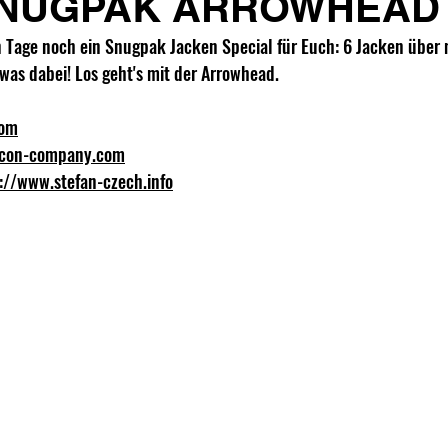
 SNUGPAK ARROWHEAD
en Tage noch ein Snugpak Jacken Special für Euch: 6 Jacken übe
n was dabei! Los geht's mit der Arrowhead. 
com
econ-company.com
://www.stefan-czech.info