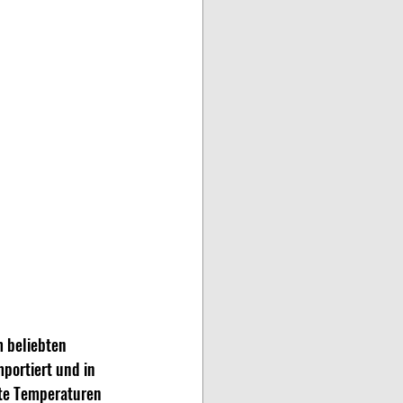
m beliebten 
portiert und in 
ate Temperaturen 