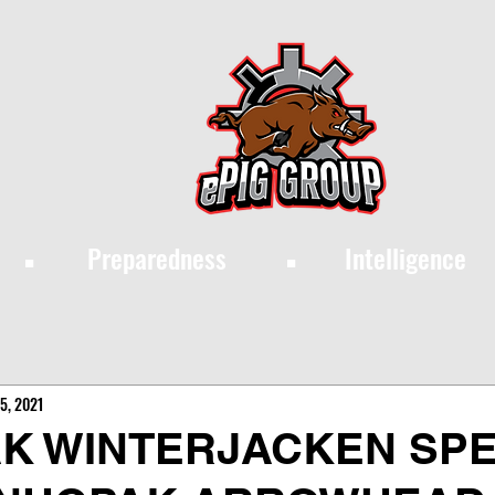
·
·
Preparedness
Intelligence
5, 2021
K WINTERJACKEN SPE