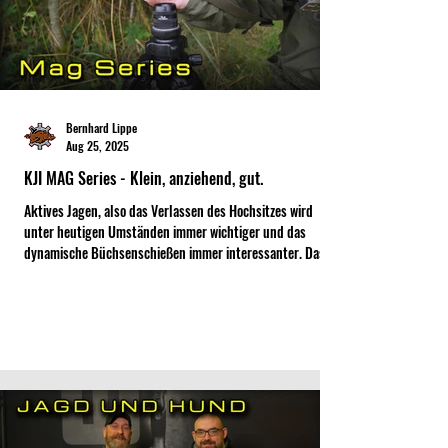
Bernhard Lippe
Aug 25, 2025
KJI MAG Series - Klein, anziehend, gut.
Aktives Jagen, also das Verlassen des Hochsitzes wird
unter heutigen Umständen immer wichtiger und das
dynamische Büchsenschießen immer interessanter. Das
Ausnutzen aller möglichen alternativer Schießpositionen
erfordert dabei das Trainieren am und das Mitführen von
Dreibeinen oder ähnlichem Equipment. KJI haben uns mit
der MAG Serie ein kleines und vor allem leichtes Produkt
an die Hand gegeben, mit dem der stabile Schuss auch auf
weitere Entfernungen zum Kinderspiel wird.