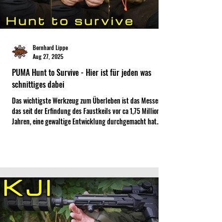
Bernhard Lippe
Aug 27, 2025
PUMA Hunt to Survive - Hier ist für jeden was
schnittiges dabei
Das wichtigste Werkzeug zum Überleben ist das Messer,
das seit der Erfindung des Faustkeils vor ca 1,75 Millionen
Jahren, eine gewaltige Entwicklung durchgemacht hat.
Doch was helfen die besten Materialien und aberwitzigsten
Konstruktionen, wenn sie im Alltag nichts taugen? Nicklas
hat sich mit dem Puma-Werk in Solingen zusammengetan
und ein scharfes Dreigestirn entwickelt, mit dem sämtliche
Arbeiten im und ums Jagdcamp gemeistert werden können.