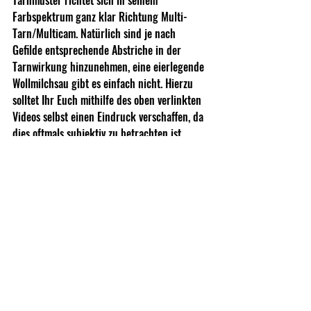
Tarnmuster richtet sich in seinem 
Farbspektrum ganz klar Richtung Multi-
Tarn/Multicam. Natürlich sind je nach 
Gefilde entsprechende Abstriche in der 
Tarnwirkung hinzunehmen, eine eierlegende 
Wollmilchsau gibt es einfach nicht. Hierzu 
solltet Ihr Euch mithilfe des oben verlinkten 
Videos selbst einen Eindruck verschaffen, da 
dies oftmals subjektiv zu betrachten ist.
Unserer Meinung nach lässt sich das  Muster 
aufgrund seiner Farbkombination super 
während der Herbstzeit in den heimischen 