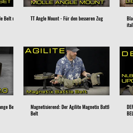
le Belt und
TT Angle Mount - Für den besseren Zug
Bla
ita
ange Belt
Magnetisierend: Der Agilite Magnetix Battle
DE
Belt
BE