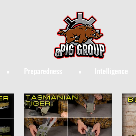
·
·
Preparedness
Intelligence