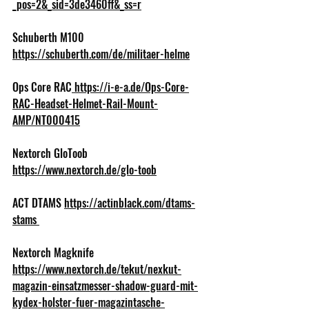
_pos=2&_sid=3de3460ff&_ss=r
Schuberth M100 
https://schuberth.com/de/militaer-helme
Ops Core RAC
https://i-e-a.de/Ops-Core-
RAC-Headset-Helmet-Rail-Mount-
AMP/NT000415
Nextorch GloToob 
https://www.nextorch.de/glo-toob
ACT DTAMS 
https://actinblack.com/dtams-
stams
Nextorch Magknife 
https://www.nextorch.de/tekut/nexkut-
magazin-einsatzmesser-shadow-guard-mit-
kydex-holster-fuer-magazintasche-