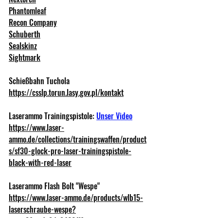
Phantomleaf
Recon Company
Schuberth
Sealskinz
Sightmark
Schießbahn Tuchola 
https://csslp.torun.lasy.gov.pl/kontakt
Laserammo Trainingspistole: 
Unser Video
https://www.laser-
ammo.de/collections/trainingswaffen/product
s/sf30-glock-pro-laser-trainingspistole-
black-with-red-laser
Laserammo Flash Bolt "Wespe" 
https://www.laser-ammo.de/products/wlb15-
laserschraube-wespe?