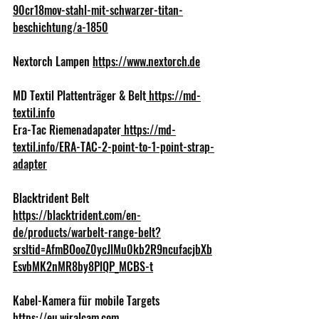
90cr18mov-stahl-mit-schwarzer-titan-
beschichtung/a-1850
Nextorch Lampen 
https://www.nextorch.de
MD Textil Plattenträger & Belt
https://md-
textil.info
Era-Tac Riemenadapater
https://md-
textil.info/ERA-TAC-2-point-to-1-point-strap-
adapter
Blacktrident Belt 
https://blacktrident.com/en-
de/products/warbelt-range-belt?
srsltid=AfmBOooZ0ycJlMu0kb2R9ncufacjbXb
EsvbMK2nMR8by8PlQP_MCBS-t
Kabel-Kamera für mobile Targets 
https://eu.wiralcam.com