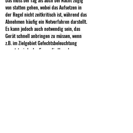
Das muss bei Tag als auch bei Nacht zügig 
von statten gehen, wobei das Aufsetzen in 
der Regel nicht zeitkritisch ist, während das 
Abnehmen häufig ein Notverfahren darstellt. 
Es kann jedoch auch notwendig sein, das 
Gerät schnell anbringen zu müssen, wenn 
z.B. im Zielgebiet Gefechtsbeleuchtung 
genutzt wird oder Feuer die Umgebung 
erhellen. Im Bild setzt Rosi das Vorsatzgerät 
absichtlich weit vorne an - wird er so noch 
treffen? Die Antwort ist möglicherweise ja, 
allerdings mit einer unbekannten Ablage - 
das Gerät ist mit einem anderen Abstand 
eingeschossen, somit ist der neue Abstand 
nicht sicher.  