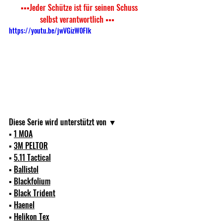
 ▪▪▪Jeder Schütze ist für seinen Schuss 
selbst verantwortlich ▪▪▪
https://youtu.be/jwVGizW0FIk
Diese Serie wird unterstützt von ▼ 
▪ 
1 MOA
▪ 
3M PELTOR
▪ 
5.11 Tactical
▪ 
Ballistol
▪ 
Blackfolium
▪ 
Black Trident
▪ 
Haenel
▪ 
Helikon Tex