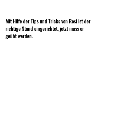
Mit Hilfe der Tips und Tricks von Rosi ist der 
richtige Stand eingerichtet, jetzt muss er 
geübt werden.
Beim Schießen wird sich am Anfang immer 
wieder die bereits verwendete Körperhaltung 
einschleichen, hier ist es wichtig entweder 
selbst sehr kritisch zu sein oder mit einem 
Partner zu arbeiten, der den Stand immer 
wieder beurteilen und korrigieren kann.