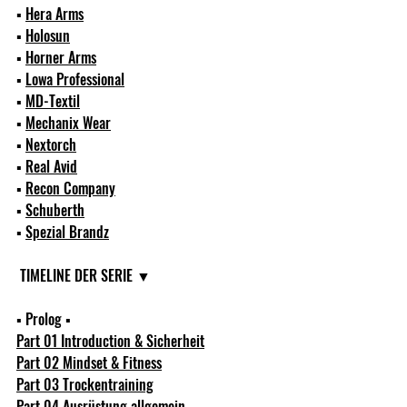
▪ 
Hera Arms
▪ 
Holosun
▪ 
Horner Arms
▪ 
Lowa Professional
▪ 
MD-Textil
▪ 
Mechanix Wear
▪ 
Nextorch
▪ 
Real Avid
▪ 
Recon Company
▪ 
Schuberth
▪ 
Spezial Brandz
 TIMELINE DER SERIE ▼  
▪ Prolog ▪ 
Part 01 Introduction & Sicherheit
Part 02 Mindset & Fitness
Part 03 Trockentraining
Part 04 Ausrüstung allgemein