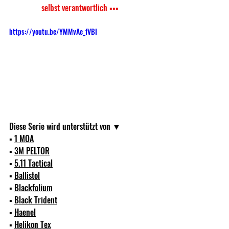
selbst verantwortlich ▪▪▪
https://youtu.be/YMMvAe_fVBI
Diese Serie wird unterstützt von ▼ 
▪ 
1 MOA
▪ 
3M PELTOR
▪ 
5.11 Tactical
▪ 
Ballistol
▪ 
Blackfolium
▪ 
Black Trident
▪ 
Haenel
▪ 
Helikon Tex