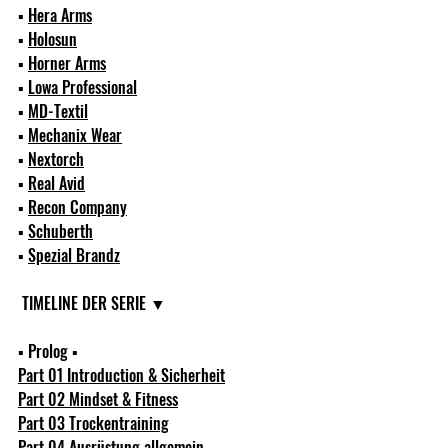
▪ 
Hera Arms
▪ 
Holosun
▪ 
Horner Arms
▪ 
Lowa Professional
▪ 
MD-Textil
▪ 
Mechanix Wear
▪ 
Nextorch
▪ 
Real Avid
▪ 
Recon Company
▪ 
Schuberth
▪ 
Spezial Brandz
 TIMELINE DER SERIE ▼  
▪ Prolog ▪ 
Part 01 Introduction & Sicherheit
Part 02 Mindset & Fitness
Part 03 Trockentraining
Part 04 Ausrüstung allgemein